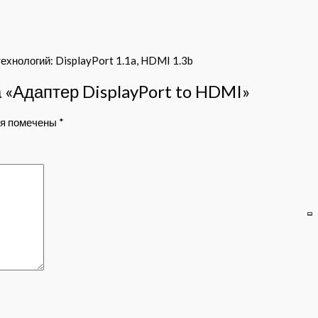
хнологий: DisplayPort 1.1a, HDMI 1.3b
а «Адаптер DisplayPort to HDMI»
ля помечены
*