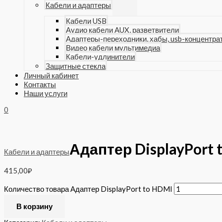
Кабели и адаптеры
Кабели USB
Аудио кабели AUX, разветвители
Адаптеры-переходники, хабы, usb-концентра
Видео кабели мультимедиа
Кабели-удлинители
Защитные стекла
Личный кабинет
Контакты
Наши услуги
0
Адаптер DisplayPort 
Кабели и адаптеры
415,00
₽
Количество товара Адаптер DisplayPort to HDMI
В корзину