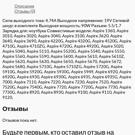
Описание
Отзывы (0)
Сила выходного тока: 4.74A Выходное напряжение: 19V Сетевой
шнур: в комплекте Выходная мощность: 90W Разъем: 5.5/1.7
Зарядка для: ноутбука Совместимые модели: Aspire 1360, Aspire
3010, Aspire 3020, Aspire 3040, Aspire 3100, Aspire 3620, Aspire
3640, Aspire 3690, Aspire 4220G, Aspire 4320G, Aspire 4520G, Aspire
4710G, Aspire 4710ZG, Aspire 4720G, Aspire 4920G, Aspire 5020,
Aspire 5040, Aspire 5110, Aspire 5520G, Aspire 5540, Aspire 5550,
Aspire 5560, Aspire 5590, Aspire 5600, Aspire 5610, Aspire 5610Z,
Aspire 5620, Aspire 5630, Aspire 5650, Aspire 5670, Aspire 5672,
Aspire 5680, Aspire 5710G, Aspire 5710ZG, Aspire 5720G, Aspire
5910G, Aspire 5920G, Aspire 5930G, Aspire 5949, Aspire 6920, Aspire
6920G, Aspire 6930, Aspire 6930G, Aspire 6935, Aspire 6935G, Aspire
7000, Aspire 7110, Aspire 7220, Aspire 7230, Aspire 7520, Aspire
7520G, Aspire 7540G, Aspire 7720, Aspire 7720G, Aspire 7730, Aspire
7730G, Aspire 8920, Aspire 8930, Aspire 9100, Aspire 9110, Aspire
9120,
Отзывы
Отзывов пока нет.
Будьте первым, кто оставил отзыв на