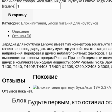
Количество товара Блок питания для ноутбука Lenovo Yoga 20
(square)
В корзину
Категории:
Блоки питания
,
Блоки питания для ноутбуков
Описание
Отзывы (0)
Зарядка для ноутбука Lenovo имеет тип коннектора square, ч
качественно подзарядить аккумулятор устройства от стациона
напряжения, перегрева и других неблагоприятных факторов. На 
выполняется по всем городам России. При необходимости возм
шнур: в комплекте Выходная мощность: 65W Разъем: Yoga Заряд
T430, T440, T440P, T440S, T540P, X230S, X240, X240S, X300S, 
Похожие
Отзывы
Отзывов пока нет.
Блок
Будьте первым, кто оставил о