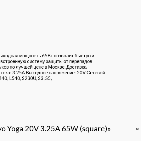
 Выходная мощность 65Вт позволит быстро и
т встроенную систему защиты от перепадов
уков по лучшей цене в Москве. Доставка
 тока: 3.25A Выходное напряжение: 20V Сетевой
0, L540, S230U, S3, S5,
vo Yoga 20V 3.25A 65W (square)»