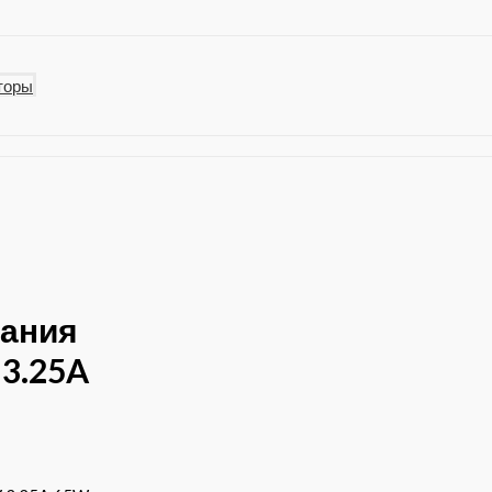
торы
тания
 3.25A