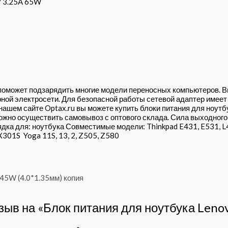
V 3.25A 65W
то поможет подзарядить многие модели переносных компьютеров.
рной электросети. Для безопасной работы сетевой адаптер имее
нашем сайте Optax.ru вы можете купить блоки питания для ноутб
ожно осуществить самовывоз с оптового склада. Сила выходного
ка для: ноутбука Совместимые модели: Thinkpad E431, E531, L44
X301S Yoga 11S, 13, 2, Z505, Z580
тзыв на «Блок питания для ноутбука Leno