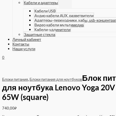
Кабели и адаптеры
Кабели USB
Аудио кабели AUX, разветвители
Адаптеры-переходники, хабы, usb-концентра
Видео кабели мультимедиа
Кабели-удлинители
Защитные стекла
Личный кабинет
Контакты
Наши услуги
0
Блок пи
Блоки питания
,
Блоки питания для ноутбуков
для ноутбука Lenovo Yoga 20V
65W (square)
740,00
₽