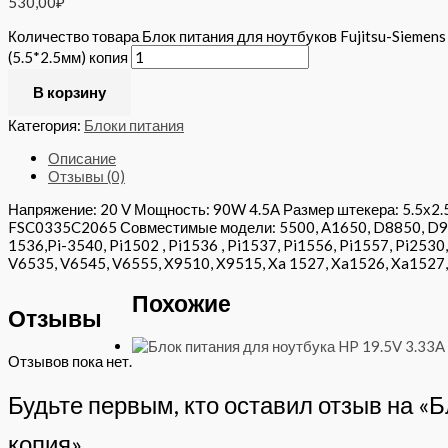
530,00
₽
Количество товара Блок питания для ноутбуков Fujitsu-Siemen
(5.5*2.5мм) копия
В корзину
Категория:
Блоки питания
Описание
Отзывы (0)
Напряжение: 20 V Мощность: 90W 4.5A Размер штекера: 5.5х2
FSC0335C2065 Совместимые модели: 5500, A1650, D8850, D950
1536,Pi-3540, Pi1502 , Pi1536 , Pi1537, Pi1556, Pi1557, Pi25
V6535, V6545, V6555, X9510, X9515, Xa 1527, Xa1526, Xa1527
Похожие
Отзывы
Отзывов пока нет.
Будьте первым, кто оставил отзыв на «Б
копия»