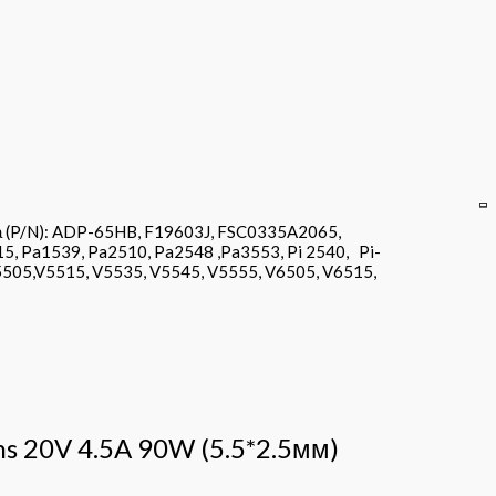
а (P/N): ADP-65HB, F19603J, FSC0335A2065,
, Pa1539, Pa2510, Pa2548 ,Pa3553, Pi 2540, Pi-
 V5505,V5515, V5535, V5545, V5555, V6505, V6515,
ns 20V 4.5A 90W (5.5*2.5мм)