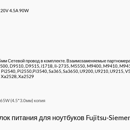
s 20V 4.5A 90W
.5мм Сетевой провод в комплекте. Взаимозаменяемые партномер
0, D9510, D9515, i1718, li-2735, M5550, M9400, M9410, M9415
30, Pi2540, Pi2550,Pi3540, Sa365, Sa3650, U9200, U9210, U9215,
, Xa2528, Xa2529
лок питания для ноутбуков Fujitsu-Sieme