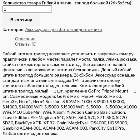
Количество товара Гибкий штатив - трипод большой (26х5х5см)
В корзину
Категория:
Аксессуары для фото и видеотехники
Описание
Отзывы (0)
Гибкий штатив-трипод позволяет установить и закрепить камеру
практически в любом месте: парапет моста, палка, лямка рюкзака,
стойка легкомоторного самолета. и т.д. Все зависит от вашей
фантазии, а возможности штатива безграничны. Данный гибкий
штатив-трипод большого размера, 26x5x5см. Аксессуар оснащен
стандартным штативным гнездом 1/4′, а значит его к нему
крепится любая фото/видео техника. Комплектация: гибкий
штатив-трипод, малый — 1 шт., крепление GoPro Tripod Mount — 1
шт. Совместимые модели: GoPro Hero, Hero+, Hero2, Hero3,
Hero3+, Hero4, Hero4 Session, SJCAM SJ1000, SJ2000, SJ3000,
SJ4000, SJ4000 WiFi, SJ5000, SJ5000 WiFi, SJ5000+, SJ5000x, X1000
WiFi, M10 Cube Mini WiFi, Xiaomi Yi Action Camera Basic Edition,
Travel Edition, AEE Magicam S40, S50+, S60, S70, S71, S80, SD20,
SD30, BlackEye XTR, XTR2, Gmini MagicEye HDS4000, HDS5000,
Gembird ACAM-001, ACAM-002, ACAM-003, ParkCity Go10Pro.
Любая фото/видеотехника.