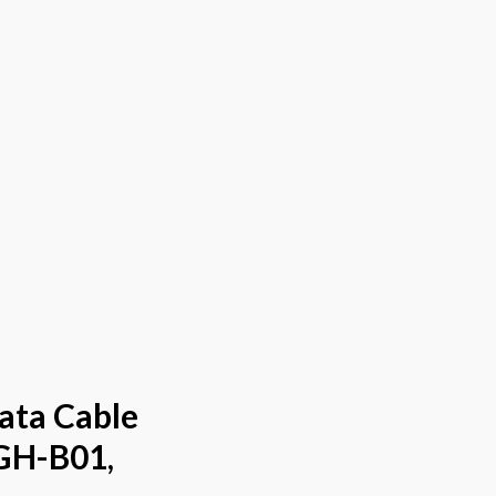
ata Cable
GH-B01,