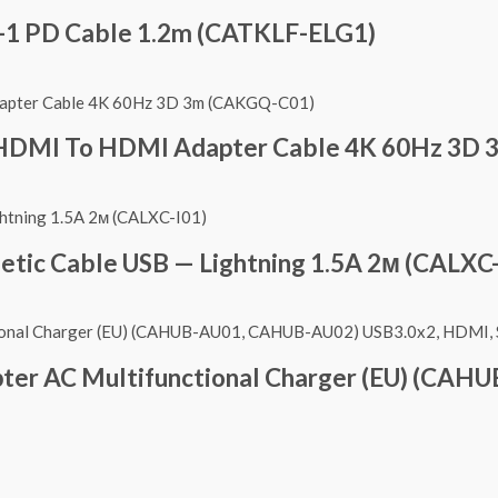
n-1 PD Cable 1.2m (CATKLF-ELG1)
s HDMI To HDMI Adapter Cable 4K 60Hz 3D
ic Cable USB — Lightning 1.5A 2м (CALXC-
er AC Multifunctional Charger (EU) (CAH