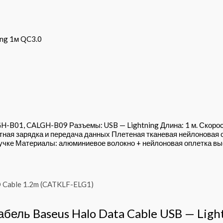
ing 1м QC3.0
GH-B01, CALGH-B09 Разъемы: USB — Lightning Длина: 1 м. Скоро
ая зарядка и передача данных Плетеная тканевая нейлоновая о
учке Материалы: алюминиевое волокно + нейлоновая оплетка вы
Кабель Baseus Halo Data Cable USB — Lig