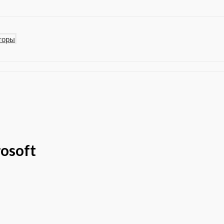
торы
osoft