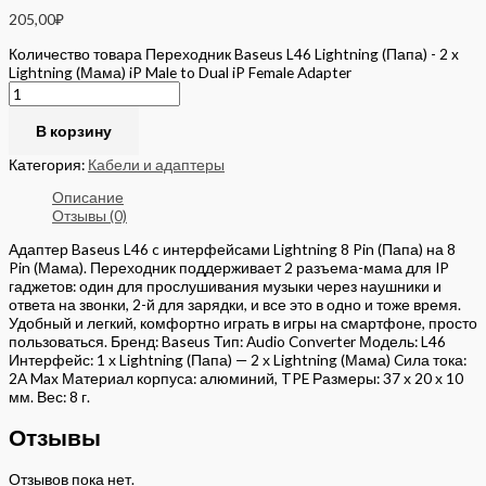
205,00
₽
Количество товара Переходник Baseus L46 Lightning (Папа) - 2 x
Lightning (Мама) iP Male to Dual iP Female Adapter
В корзину
Категория:
Кабели и адаптеры
Описание
Отзывы (0)
Адаптер Baseus L46 c интерфейсами Lightning 8 Pin (Папа) на 8
Pin (Мама). Переходник поддерживает 2 разъема-мама для IP
гаджетов: один для прослушивания музыки через наушники и
ответа на звонки, 2-й для зарядки, и все это в одно и тоже время.
Удобный и легкий, комфортно играть в игры на смартфоне, просто
пользоваться. Бренд: Baseus Тип: Audio Converter Модель: L46
Интерфейс: 1 х Lightning (Папа) — 2 х Lightning (Мама) Cила тока:
2A Max Материал корпуса: алюминий, TPE Размеры: 37 х 20 х 10
мм. Вес: 8 г.
Отзывы
Отзывов пока нет.