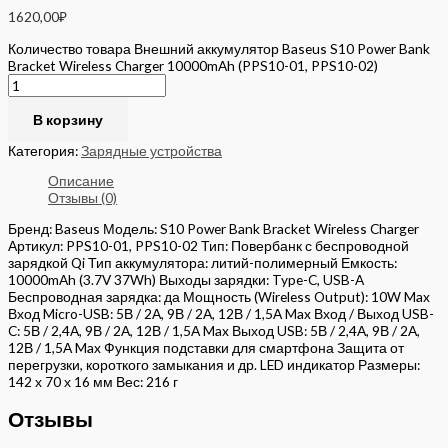
1620,00
₽
Количество товара Внешний аккумулятор Baseus S10 Power Bank
Bracket Wireless Charger 10000mAh (PPS10-01, PPS10-02)
В корзину
Категория:
Зарядные устройства
Описание
Отзывы (0)
Бренд: Baseus Модель: S10 Power Bank Bracket Wireless Charger
Артикул: PPS10-01, PPS10-02 Тип: Повербанк с беспроводной
зарядкой Qi Тип аккумулятора: литий-полимерный Емкость:
10000mAh (3.7V 37Wh) Выходы зарядки: Type-C, USB-A
Беспроводная зарядка: да Мощность (Wireless Output): 10W Max
Вход Micro-USB: 5В / 2А, 9В / 2А, 12В / 1,5А Max Вход / Выход USB-
C: 5В / 2,4А, 9В / 2А, 12В / 1,5А Max Выход USB: 5В / 2,4А, 9В / 2А,
12В / 1,5А Max Функция подставки для смартфона Защита от
перегрузки, короткого замыкания и др. LED индикатор Размеры:
142 х 70 х 16 мм Вес: 216 г
Отзывы