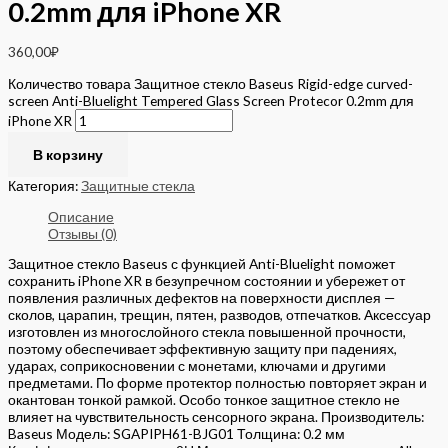
0.2mm для iPhone XR
360,00
₽
Количество товара Защитное стекло Baseus Rigid-edge curved-
screen Anti-Bluelight Tempered Glass Screen Protecor 0.2mm для
iPhone XR
В корзину
Категория:
Защитные стекла
Описание
Отзывы (0)
Защитное стекло Baseus с функцией Anti-Bluelight поможет
сохранить iPhone XR в безупречном состоянии и убережет от
появления различных дефектов на поверхности дисплея —
сколов, царапин, трещин, пятен, разводов, отпечатков. Аксессуар
изготовлен из многослойного стекла повышенной прочности,
поэтому обеспечивает эффективную защиту при падениях,
ударах, соприкосновении с монетами, ключами и другими
предметами. По форме протектор полностью повторяет экран и
окантован тонкой рамкой. Особо тонкое защитное стекло не
влияет на чувствительность сенсорного экрана. Производитель:
Baseus Модель: SGAPIPH61-BJG01 Толщина: 0.2 мм