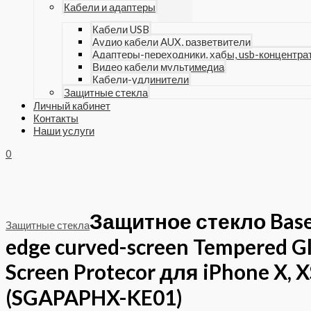
Кабели и адаптеры
Кабели USB
Аудио кабели AUX, разветвители
Адаптеры-переходники, хабы, usb-концентра
Видео кабели мультимедиа
Кабели-удлинители
Защитные стекла
Личный кабинет
Контакты
Наши услуги
0
Защитное стекло Base
Защитные стекла
edge curved-screen Tempered Gl
Screen Protecor для iPhone X, X
(SGAPAPHX-KE01)