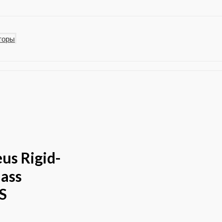
торы
us Rigid-
ass
S