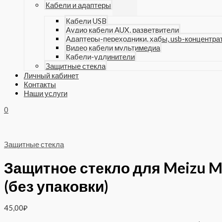
Кабели и адаптеры
Кабели USB
Аудио кабели AUX, разветвители
Адаптеры-переходники, хабы, usb-концентра
Видео кабели мультимедиа
Кабели-удлинители
Защитные стекла
Личный кабинет
Контакты
Наши услуги
0
Защитные стекла
Защитное стекло для Meizu M
(без упаковки)
45,00
₽