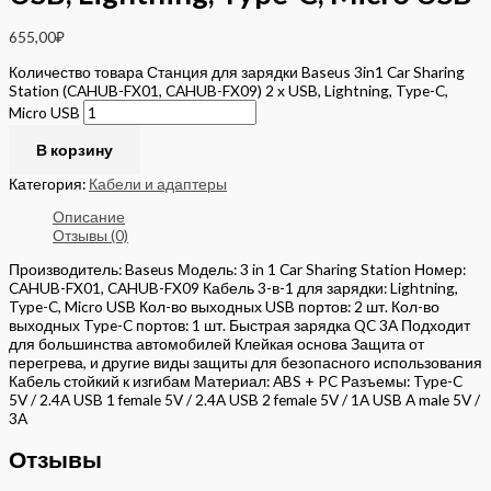
655,00
₽
Количество товара Станция для зарядки Baseus 3in1 Car Sharing
Station (CAHUB-FX01, CAHUB-FX09) 2 x USB, Lightning, Type-C,
Micro USB
В корзину
Категория:
Кабели и адаптеры
Описание
Отзывы (0)
Производитель: Baseus Модель: 3 in 1 Car Sharing Station Номер:
CAHUB-FX01, CAHUB-FX09 Кабель 3-в-1 для зарядки: Lightning,
Type-C, Micro USB Кол-во выходных USB портов: 2 шт. Кол-во
выходных Type-C портов: 1 шт. Быстрая зарядка QC 3A Подходит
для большинства автомобилей Клейкая основа Защита от
перегрева, и другие виды защиты для безопасного использования
Кабель стойкий к изгибам Материал: ABS + PC Разъемы: Type-C
5V / 2.4A USB 1 female 5V / 2.4A USB 2 female 5V / 1A USB A male 5V /
3A
Отзывы